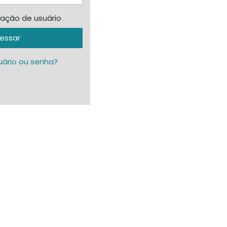
cação de usuário
essar
uário ou senha?